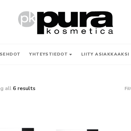
USEHDOT
YHTEYSTIEDOT
LIITY ASIAKKAAKSI
g all
6 results
Fi