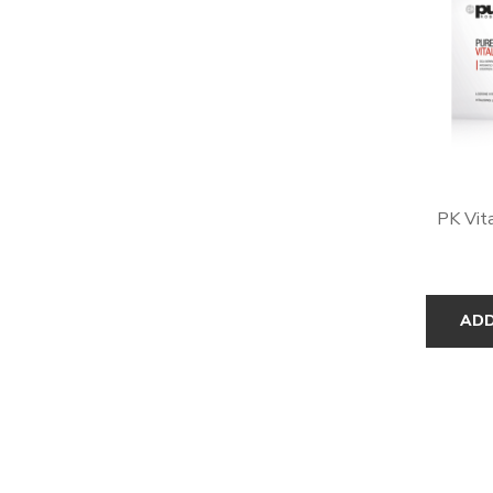
PK Vita
ADD