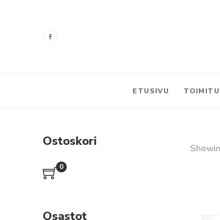
ETUSIVU
TOIMIT
Ostoskori
Showin
0
Osastot